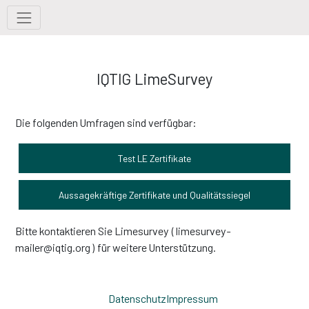
Werkzeuge
IQTIG LimeSurvey
Die folgenden Umfragen sind verfügbar:
Test LE Zertifikate
Aussagekräftige Zertifikate und Qualitätssiegel
Bitte kontaktieren Sie Limesurvey ( limesurvey-
mailer@iqtig.org ) für weitere Unterstützung.
Datenschutz
Impressum